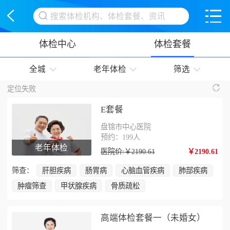
<
体检中心
体检套餐
全城
老年体检
筛选
定位失败
E套餐
盘锦市中心医院
预约：199人
老年体检
医院价:￥2190.61
￥2190.61
筛查：
肝胆疾病
肠胃病
心脑血管疾病
肺部疾病
肿瘤筛查
甲状腺疾病
骨质疏松
高端体检套餐一（未婚女）