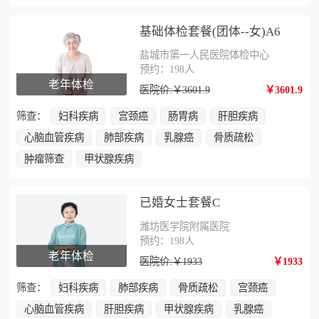
基础体检套餐(团体--女)A6
盐城市第一人民医院体检中心
预约：198人
老年体检
医院价:￥3601.9
￥3601.9
筛查：
妇科疾病
宫颈癌
肠胃病
肝胆疾病
心脑血管疾病
肺部疾病
乳腺癌
骨质疏松
肿瘤筛查
甲状腺疾病
已婚女士套餐C
潍坊医学院附属医院
预约：198人
老年体检
医院价:￥1933
￥1933
筛查：
妇科疾病
肺部疾病
骨质疏松
宫颈癌
心脑血管疾病
肝胆疾病
甲状腺疾病
乳腺癌