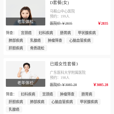
D套餐(女)
马鞍山中心医院
预约：199人
老年体检
医院价:￥2835
￥2835
筛查：
宫颈癌
妇科疾病
肠胃病
甲状腺疾病
肺部疾病
乳腺癌
肿瘤筛查
心脑血管疾病
肝胆疾病
骨质疏松
已婚女性套餐3
广东医科大学附属医院
预约：198人
老年体检
医院价:￥3085.28
￥3085.28
筛查：
妇科疾病
宫颈癌
肿瘤筛查
肠胃病
肝胆疾病
肺部疾病
心脑血管疾病
甲状腺疾病
乳腺癌