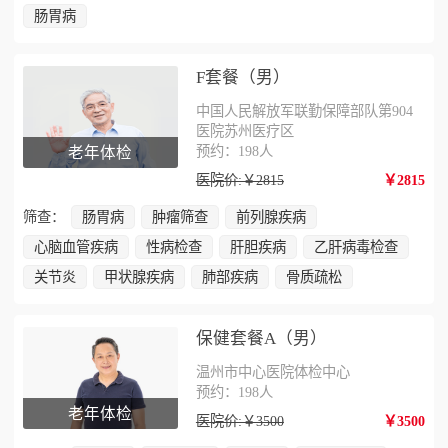
肠胃病
F套餐（男）
中国人民解放军联勤保障部队第904
医院苏州医疗区
预约：198人
老年体检
医院价:￥2815
￥2815
筛查：
肠胃病
肿瘤筛查
前列腺疾病
心脑血管疾病
性病检查
肝胆疾病
乙肝病毒检查
关节炎
甲状腺疾病
肺部疾病
骨质疏松
保健套餐A（男）
温州市中心医院体检中心
预约：198人
老年体检
医院价:￥3500
￥3500